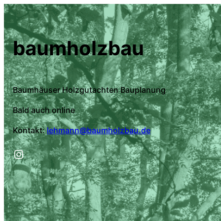
baumholzbau
Baumhäuser Holzgutachten Bauplanung
Bald auch online
Kontakt:
lehmann@baumholzbau.de
Instagram